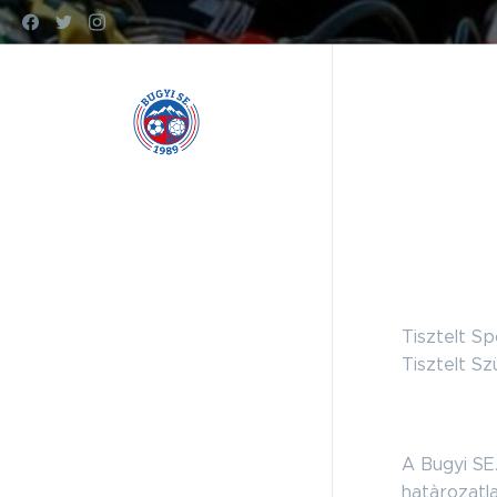
www.bugyise.hu
Tisztelt Sp
Tisztelt Sz
A Bugyi SE
hatàrozatl