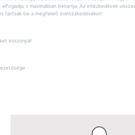
t elfogadja, s maximàlisan betartja. Az intèzkedèsek vissza
s tartsàk be a megfelelő òvintèzkedèseket!
ket köszönjük!
 Vezetősège