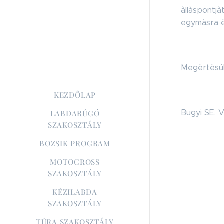
àllàspontjà
egymàsra è
Megèrtèsü
KEZDŐLAP
Bugyi SE.
LABDARÚGÓ
SZAKOSZTÁLY
BOZSIK PROGRAM
MOTOCROSS
SZAKOSZTÁLY
KÉZILABDA
SZAKOSZTÁLY
TÚRA SZAKOSZTÁLY