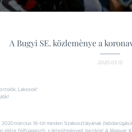
A Bugyi SE. közlemènye a koronav
2020.03.15
ortolòk, Lakosok!
ülők!
. 2020.màrcius 16-tòl minden Szakosztàlyànak (labdarùgàs,
an időre felfüggeszti, s lètesìtmènyeit bezàrja! A Magya