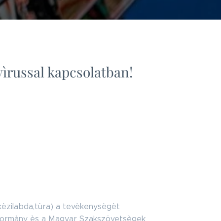
ìrussal kapcsolatban!
kèzilabda,tùra) a tevèkenysègèt
r Kormàny ès a Magyar Szakszövetsègek