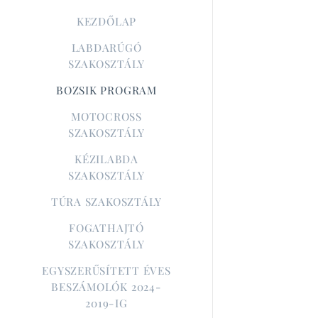
KEZDŐLAP
LABDARÚGÓ
SZAKOSZTÁLY
BOZSIK PROGRAM
MOTOCROSS
SZAKOSZTÁLY
KÉZILABDA
SZAKOSZTÁLY
TÚRA SZAKOSZTÁLY
FOGATHAJTÓ
SZAKOSZTÁLY
EGYSZERŰSÍTETT ÉVES
BESZÁMOLÓK 2024-
2019-IG