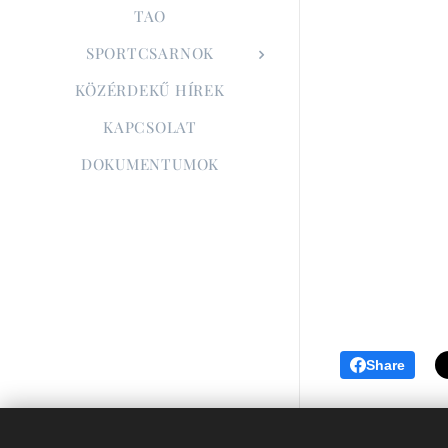
TAO
SPORTCSARNOK
KÖZÉRDEKŰ HÍREK
KAPCSOLAT
DOKUMENTUMOK
Share