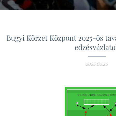
Bugyi Körzet Központ 2025-ös tava
edzésvázlato
2025.02.26