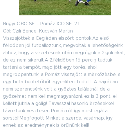
Bugyi-OBO SE. - Pomáz-ICO SE. 2:1
Gól: Czili Bence, Kucsván Martin
Visszajöttek a Ceglèden elszórt pontok.Az első
fèlidőben jól futballoztunk, megvoltak a lehetősègeink
ahhoz, hogy a vezetèsünk után megrúgjuk a 2.gólunkat,
de ez nem sikerült.A 2.fèlidőben 15 percig tudtuk
tartani a tempót, majd jött egy törès, ahol
megroppantunk, a Pomáz visszajött a mèrkőzèsbe, s
egy buta büntetőből egyenlíteni tudott. A hajrában
nèmi szerencsènk volt a győztes találatnál, de a
győzelmet nem kell megmagyarázni, ez is 3 pont, el
kellett jutnia a gólig! Tavasszal hasonló èrzèsekkel
távoztunk vesztesen Pomázról, így most egál a
sorstól!Megfogott Minket a szerda, vasárnap, így
ennek az eredmènynek is örülnünk kell!