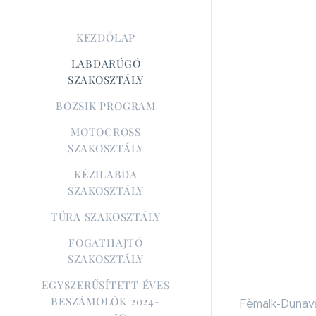
KEZDŐLAP
LABDARÚGÓ
SZAKOSZTÁLY
BOZSIK PROGRAM
MOTOCROSS
SZAKOSZTÁLY
KÉZILABDA
SZAKOSZTÁLY
TÚRA SZAKOSZTÁLY
FOGATHAJTÓ
SZAKOSZTÁLY
EGYSZERŰSÍTETT ÉVES
BESZÁMOLÓK 2024-
Fèmalk-Dunava