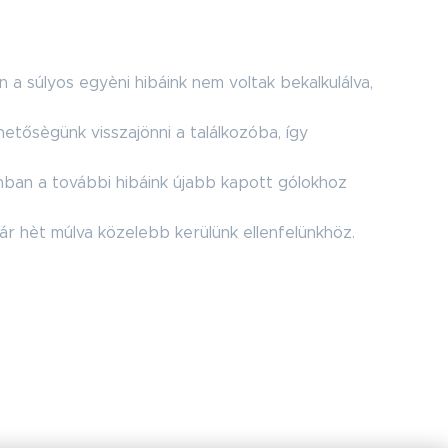
n a súlyos egyèni hibáink nem voltak bekalkulálva,
hetősègünk visszajönni a találkozóba, így
onban a további hibáink újabb kapott gólokhoz
ár hèt múlva közelebb kerülünk ellenfelünkhöz.