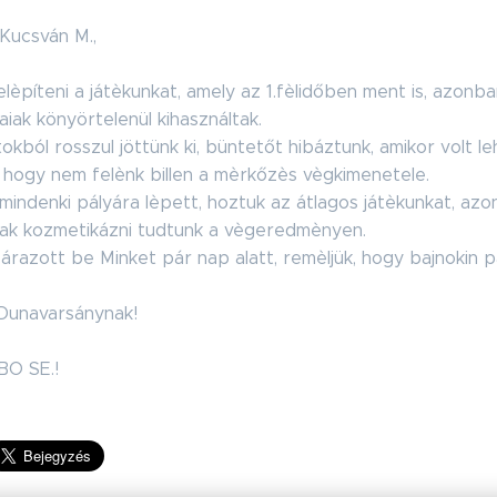
, Kucsván M.,
lèpíteni a játèkunkat, amely az 1.fèlidőben ment is, azonba
iak könyörtelenül kihasználtak.
kból rosszul jöttünk ki, büntetőt hibáztunk, amikor volt le
 hogy nem felènk billen a mèrkőzès vègkimenetele.
 mindenki pályára lèpett, hoztuk az átlagos játèkunkat, az
sak kozmetikázni tudtunk a vègeredmènyen.
 árazott be Minket pár nap alatt, remèljük, hogy bajnokin p
 Dunavarsánynak!
BO SE.!