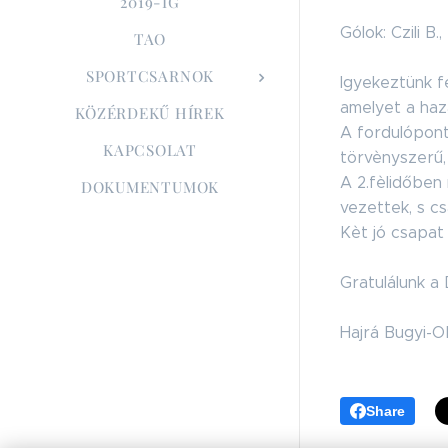
2019-IG
Gólok: Czili B.
TAO
SPORTCSARNOK
Igyekeztünk fe
amelyet a haza
KÖZÉRDEKŰ HÍREK
A fordulóponto
KAPCSOLAT
törvènyszerű,
A 2.fèlidőben
DOKUMENTUMOK
vezettek, s c
Kèt jó csapat
Gratulálunk a
Hajrá Bugyi-O
Share