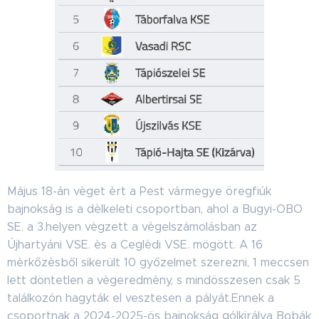
Május 18-án vèget èrt a Pest vármegye öregfiúk
bajnokság is a dèlkeleti csoportban, ahol a Bugyi-OBO
SE. a 3.helyen vègzett a vègelszámolásban az
Újhartyáni VSE. ès a Ceglèdi VSE. mögött. A 16
mèrkőzèsből sikerült 10 győzelmet szerezni, 1 meccsen
lett döntetlen a vègeredmèny, s mindösszesen csak 5
találkozón hagyták el vesztesen a pályát.Ennek a
csoportnak a 2024-2025-ös bajnokság gólkirálya Bobák