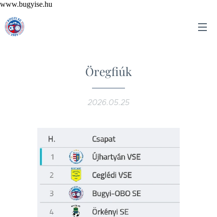
www.bugyise.hu
Öregfiúk
2026.05.25