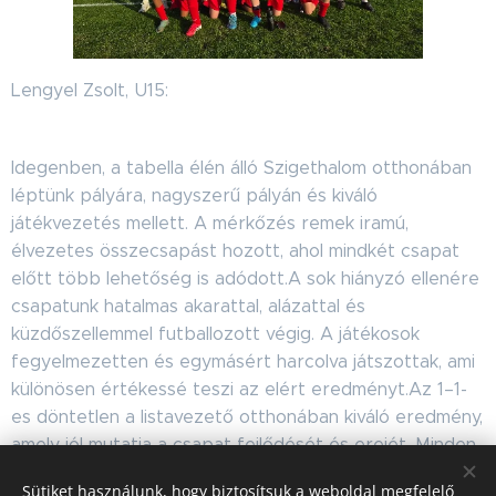
Lengyel Zsolt, U15:
Idegenben, a tabella élén álló Szigethalom otthonában
léptünk pályára, nagyszerű pályán és kiváló
játékvezetés mellett. A mérkőzés remek iramú,
élvezetes összecsapást hozott, ahol mindkét csapat
előtt több lehetőség is adódott.A sok hiányzó ellenére
csapatunk hatalmas akarattal, alázattal és
küzdőszellemmel futballozott végig. A játékosok
fegyelmezetten és egymásért harcolva játszottak, ami
különösen értékessé teszi az elért eredményt.Az 1–1-
es döntetlen a listavezető otthonában kiváló eredmény,
amely jól mutatja a csapat fejlődését és erejét. Minden
játékos dicséretet érdemel a hozzáállásáért és a
Sütiket használunk, hogy biztosítsuk a weboldal megfelelő