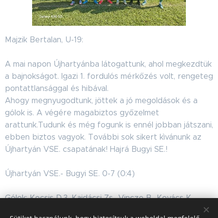
Majzik Bertalan, U-19:
A mai napon Újhartyánba látogattunk, ahol megkezdtük
a bajnokságot. Igazi 1. fordulós mérkőzés volt, rengeteg
pontattlansággal és hibával.
Ahogy megnyugodtunk, jöttek a jó megoldások és a
gólok is. A végére magabiztos győzelmet
arattunk.Tudunk és még fogunk is ennél jobban játszani,
ebben biztos vagyok. További sok sikert kìvánunk az
Újhartyán VSE. csapatának! Hajrá Bugyi SE.!
Újhartyán VSE.- Bugyi SE. 0-7 (0:4)
Gólok: Kocsis D.3, Kajdácsi Zs., Vincze B., Kovács K.,
Matics D.