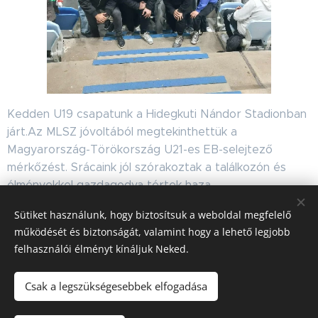
Kedden U19 csapatunk a Hidegkuti Nándor Stadionban
járt.Az MLSZ jóvoltából megtekinthettük a
Magyarország-Törökország U21-es EB-selejtező
mérkőzést. Srácaink jól szórakoztak a találkozón és
élményekkel gazdagodva tértek haza.
Hajrá Magyarország! Hajrá Bugyi SE.!
Sütiket használunk, hogy biztosítsuk a weboldal megfelelő
működését és biztonságát, valamint hogy a lehető legjobb
Share
felhasználói élményt kínáljuk Neked.
Csak a legszükségesebbek elfogadása